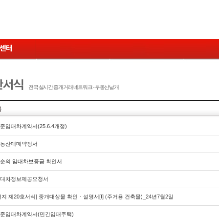
전국 실시간 중개거래 네트워크 - 부동산날개
목
준임대차계약서(25.6.4개정)
동산매매약정서
순의 임대차보증금 확인서
대차정보제공요청서
별지 제20호서식] 중개대상물 확인ㆍ설명서[Ⅰ] (주거용 건축물)_24년7월2일
준임대차계약서(민간임대주택)