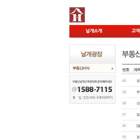
부동산서식
번호
제
40
표
39
부
38
선
37
임
36
[
35
표